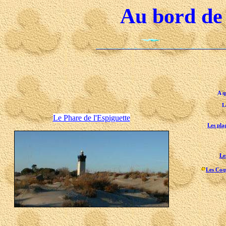
Au bord de
A q
L
Le Phare de l'Espiguette
Les pla
Le
Les Coqu